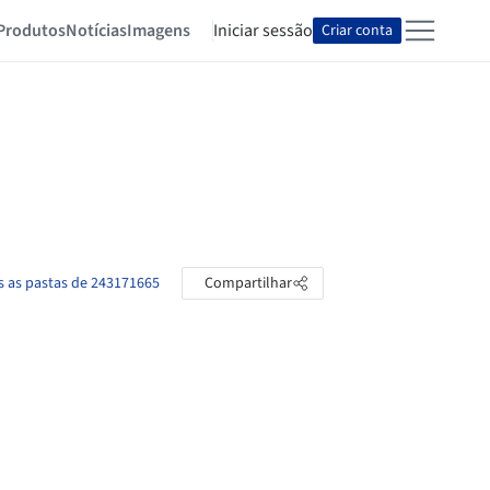
Produtos
Notícias
Imagens
Iniciar sessão
Criar conta
s as pastas de 243171665
Compartilhar