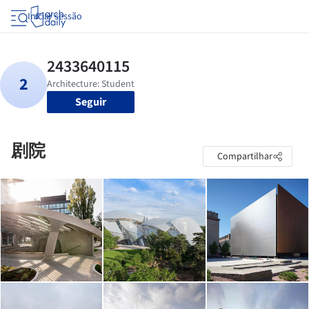
Iniciar sessão
Seguir
剧院
Compartilhar