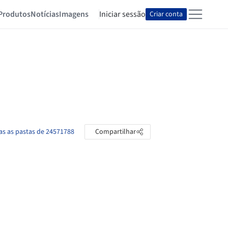
Produtos
Notícias
Imagens
Iniciar sessão
Criar conta
as as pastas de 24571788
Compartilhar