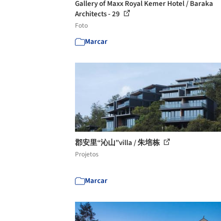
Gallery of Maxx Royal Kemer Hotel / Baraka
Architects - 29
Foto
Marcar
郡安里“沁山”villa / 朱培栋
Projetos
Marcar