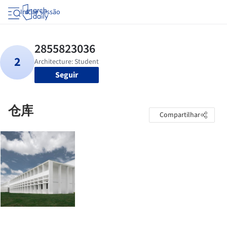
Iniciar sessão
Seguir
仓库
Compartilhar