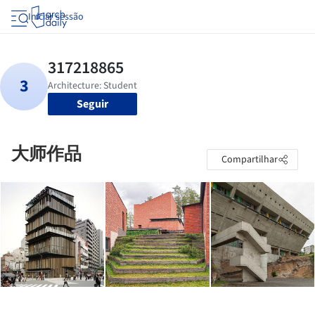
Iniciar sessão
Seguir
大师作品
Compartilhar