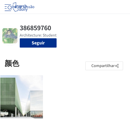
Iniciar sessão
Seguir
颜色
Compartilhar