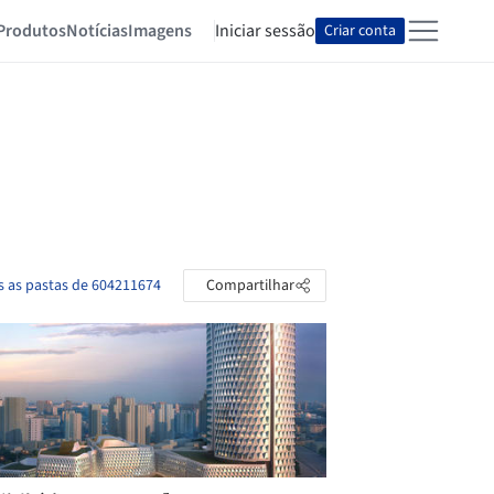
Produtos
Notícias
Imagens
Iniciar sessão
Criar conta
s as pastas de 604211674
Compartilhar