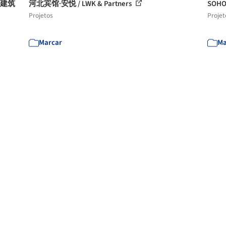
，建筑
河北宾馆·安悦 / LWK & Partners
SOHO
Projetos
Projet
Marcar
Ma