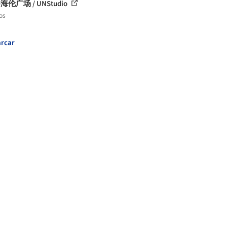
海伦广场 / UNStudio
os
rcar