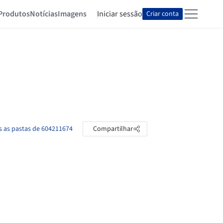
Produtos
Notícias
Imagens
Iniciar sessão
Criar conta
s as pastas de 604211674
Compartilhar