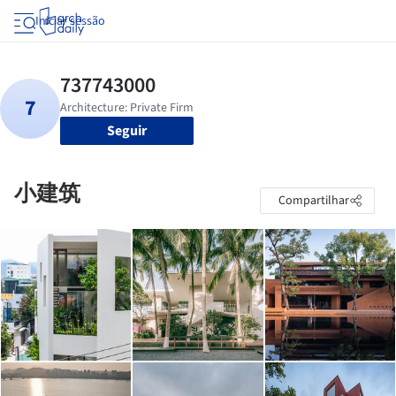
Iniciar sessão
Seguir
小建筑
Compartilhar