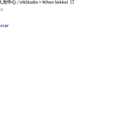
中心 / UNStudio + Nihon Sekkei
os
rcar