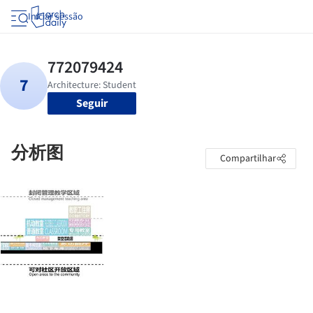
Iniciar sessão
Seguir
分析图
Compartilhar