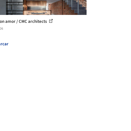
con amor / CMC architects
os
rcar