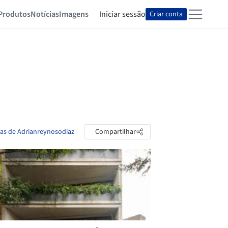
Produtos
Notícias
Imagens
Iniciar sessão
Criar conta
tas de Adrianreynosodiaz
Compartilhar