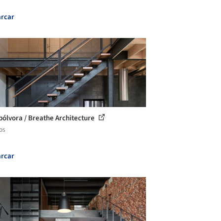
rcar
pólvora / Breathe Architecture
os
rcar