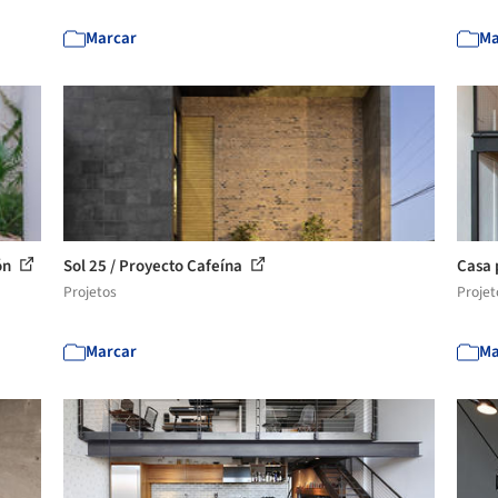
Marcar
Ma
ón
Sol 25 / Proyecto Cafeína
Casa 
Projetos
Projet
Marcar
Ma