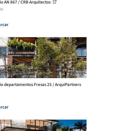
cio AN 867 / CRB Arquitectos
os
rcar
cio departamentos Fresas 25 / ArquiPartners
rcar