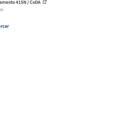
amento 415N / CoDA
os
rcar