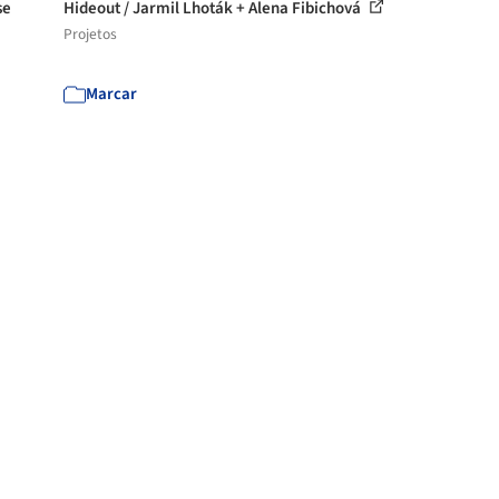
se
Hideout / Jarmil Lhoták + Alena Fibichová
Projetos
Marcar