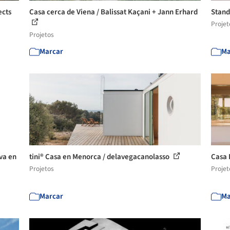
ects
Casa cerca de Viena / Balissat Kaçani + Jann Erhard
Stand
Projet
Projetos
Marcar
Ma
va en
tini® Casa en Menorca / delavegacanolasso
Casa 
Projetos
Projet
Marcar
Ma