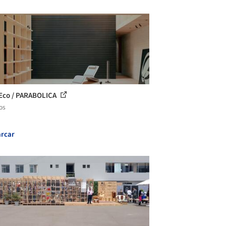
Eco / PARABOLICA
os
rcar