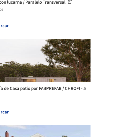
con lucarna / Paralelo Transversal
os
rcar
ía de Casa patio por FABPREFAB / CHROFI - 5
rcar