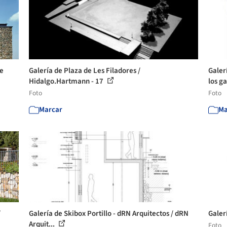
ue
Galería de Plaza de Les Filadores /
Galer
Hidalgo.Hartmann - 17
los ga
Foto
Foto
Marcar
Ma
/
Galería de Skibox Portillo - dRN Arquitectos / dRN
Galer
Arquit...
Foto