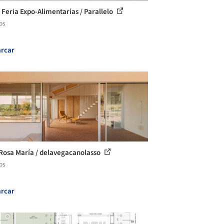
 Feria Expo-Alimentarias / Parallelo
os
rcar
Rosa María / delavegacanolasso
os
rcar