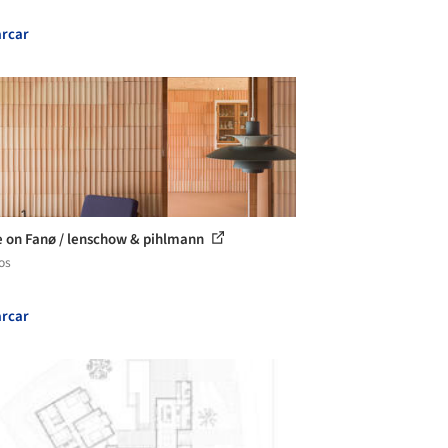
rcar
 on Fanø / lenschow & pihlmann
os
rcar