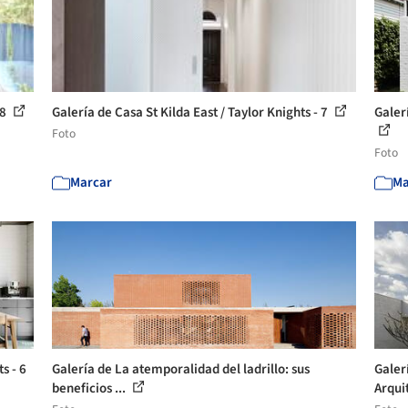
 8
Galería de Casa St Kilda East / Taylor Knights - 7
Galer
Foto
Foto
Marcar
Ma
s - 6
Galería de La atemporalidad del ladrillo: sus
Galer
beneficios ...
Arqui