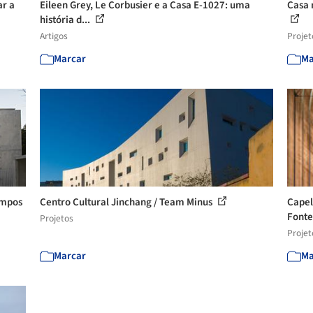
ar a
Eileen Grey, Le Corbusier e a Casa E-1027: uma
Casa 
história d...
Artigos
Projet
Marcar
Ma
ampos
Centro Cultural Jinchang / Team Minus
Capel
Fonte
Projetos
Projet
Marcar
Ma