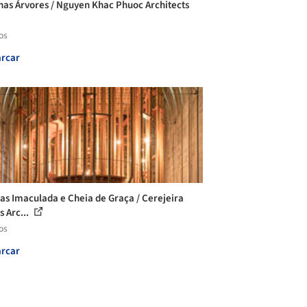
nas Árvores / Nguyen Khac Phuoc Architects
os
rcar
as Imaculada e Cheia de Graça / Cerejeira
s Arc...
os
rcar