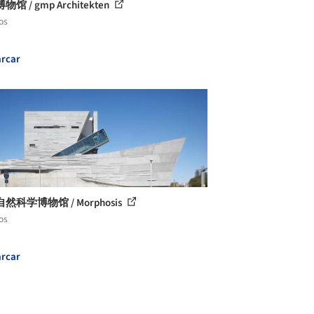
馆 / gmp Architekten
os
rcar
然科学博物馆 / Morphosis
os
rcar