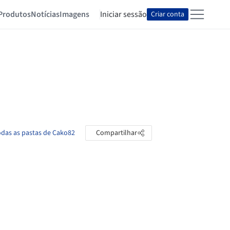
Produtos
Notícias
Imagens
Iniciar sessão
Criar conta
odas as pastas de Cako82
Compartilhar