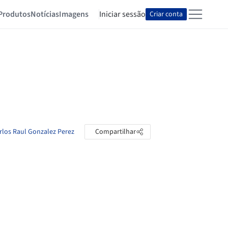
Produtos
Notícias
Imagens
Iniciar sessão
Criar conta
arlos Raul Gonzalez Perez
Compartilhar