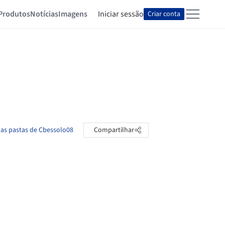
Produtos
Notícias
Imagens
Iniciar sessão
Criar conta
 as pastas de Cbessolo08
Compartilhar