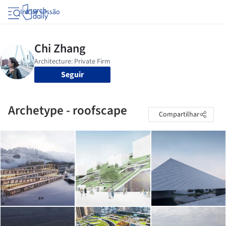
Iniciar sessão
Seguir
Archetype - roofscape
Compartilhar