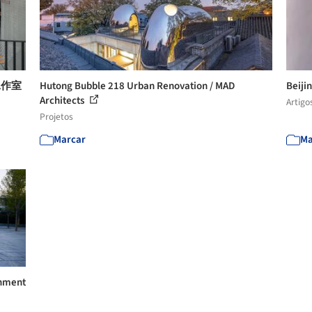
工作室
Hutong Bubble 218 Urban Renovation / MAD
Beiji
Architects
Artigo
Projetos
Marcar
Ma
shment