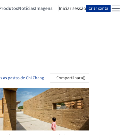
Produtos
Notícias
Imagens
Iniciar sessão
Criar conta
s as pastas de Chi Zhang
Compartilhar