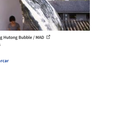
ng Hutong Bubble / MAD
s
rcar