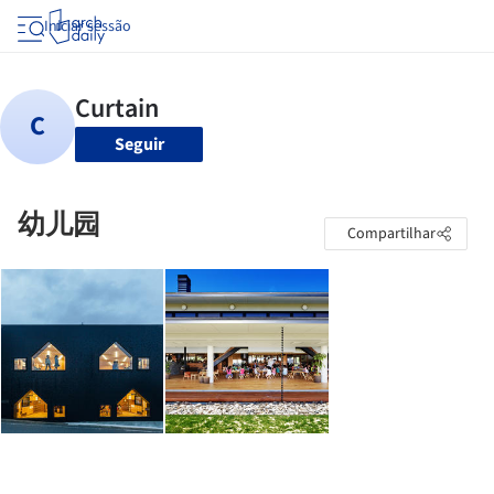
Iniciar sessão
Seguir
幼儿园
Compartilhar