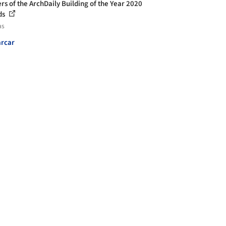
rs of the ArchDaily Building of the Year 2020
ds
as
rcar