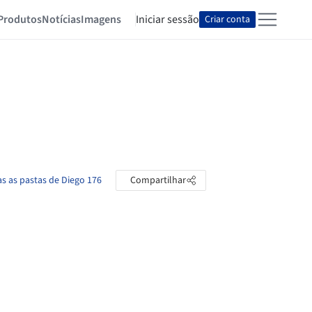
Produtos
Notícias
Imagens
Iniciar sessão
Criar conta
as as pastas de Diego 176
Compartilhar