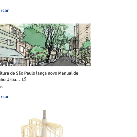
rcar
itura de São Paulo lança novo Manual de
ho Urba...
as
rcar