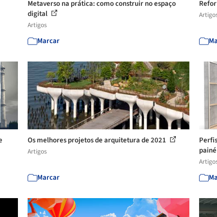
Metaverso na prática: como construir no espaço
Refor
digital
Artigo
Artigos
Marcar
Ma
e
Os melhores projetos de arquitetura de 2021
Perfi
painéi
Artigos
Artigo
Marcar
Ma