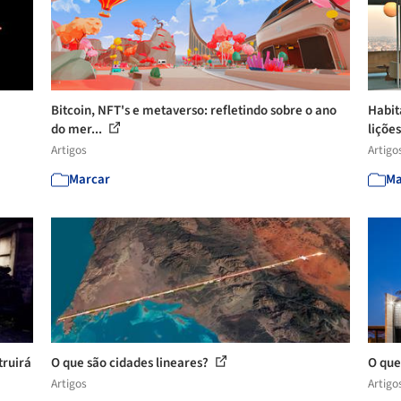
Bitcoin, NFT's e metaverso: refletindo sobre o ano
Habit
do mer...
lições
Artigos
Artigo
Marcar
Ma
truirá
O que são cidades lineares?
O que
Artigos
Artigo