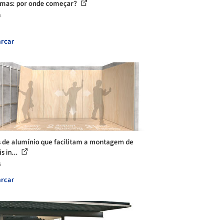
mas: por onde começar?
s
rcar
s de alumínio que facilitam a montagem de
s in...
s
rcar