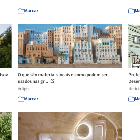
Marcar
Ma
tsov
O que são materiais locais e como podem ser
Prefe
usados nas gr...
Desen
Artigos
Notíci
Marcar
Ma