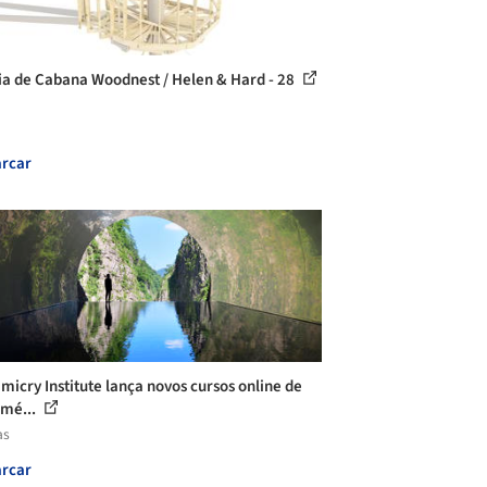
ia de Cabana Woodnest / Helen & Hard - 28
rcar
micry Institute lança novos cursos online de
mé...
as
rcar