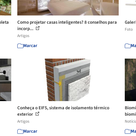
oleta
Como projetar casas inteligentes? 8 conselhos para
Galer
incorp...
Foto
Artigos
Marcar
Ma
Conheça o EIFS, sistema de isolamento térmico
Biomi
exterior
biomi
Artigos
Notíci
Marcar
Ma