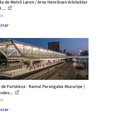
ão de Metrô Løren / Arne Henriksen Arkitekter
 ...
os
rcar
 de Fortaleza - Ramal Parangaba-Mucuripe /
ndes...
os
rcar