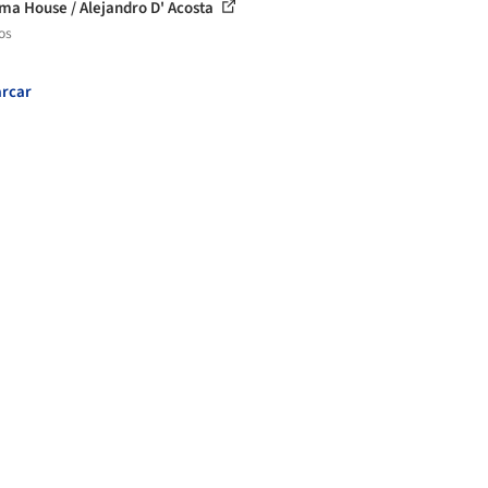
ma House / Alejandro D' Acosta
os
rcar