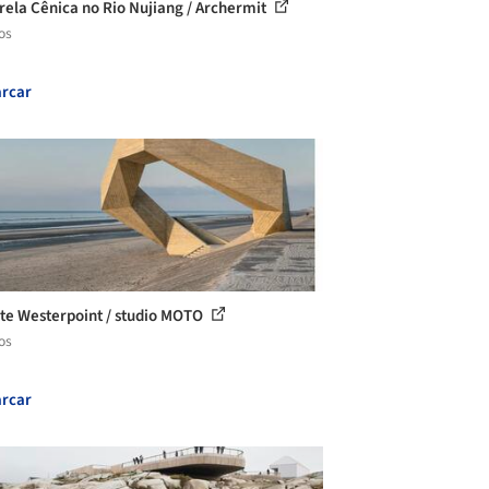
rela Cênica no Rio Nujiang / Archermit
os
rcar
te Westerpoint / studio MOTO
os
rcar