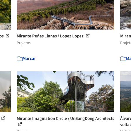
tos
Mirante Peñas Llanas / Lopez Lopez
Miran
Projetos
Projet
Marcar
Ma
Mirante Imagination Circle / UnSangDong Architects
Álvar
voltad