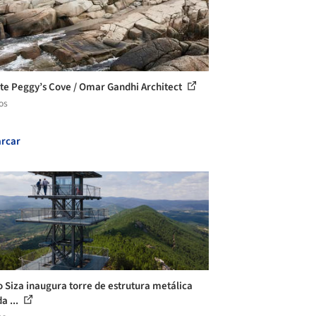
te Peggy’s Cove / Omar Gandhi Architect
os
rcar
o Siza inaugura torre de estrutura metálica
a ...