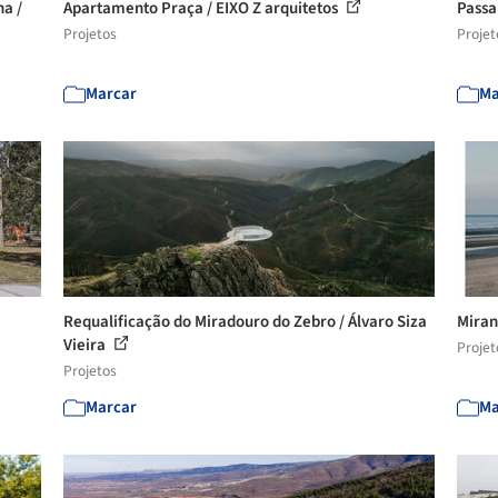
a /
Apartamento Praça / EIXO Z arquitetos
Passa
Projetos
Projet
Marcar
Ma
Requalificação do Miradouro do Zebro / Álvaro Siza
Miran
Vieira
Projet
Projetos
Marcar
Ma