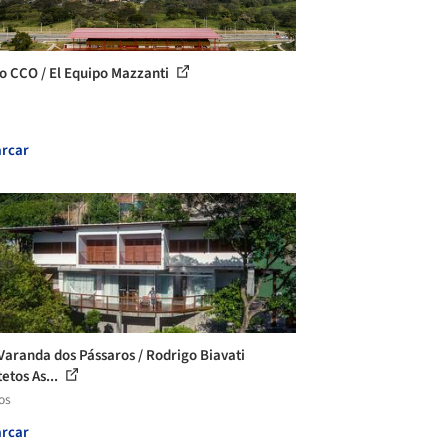
o CCO / El Equipo Mazzanti
rcar
Varanda dos Pássaros / Rodrigo Biavati
etos As...
os
rcar