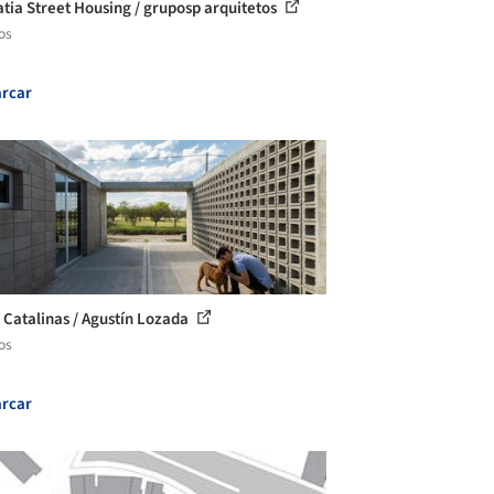
tia Street Housing / gruposp arquitetos
os
rcar
 Catalinas / Agustín Lozada
os
rcar