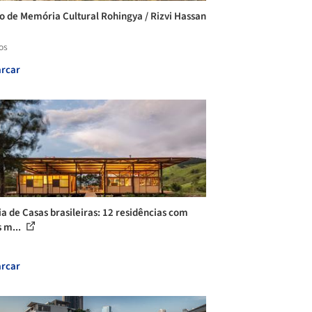
o de Memória Cultural Rohingya / Rizvi Hassan
os
rcar
ia de Casas brasileiras: 12 residências com
s m...
rcar