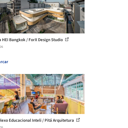
a HEI Bangkok / ForX Design Studio
os
rcar
exo Educacional Inteli / Pitá Arquitetura
os