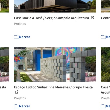
Casa Maria & José / Sergio Sampaio Arquitetura
Centr
Projetos
Marcar
Ma
esta
Espaço Lúdico Sinhazinha Meirelles / Grupo Fresta
Casa 
Arquit
Projetos
Projet
Marcar
Ma