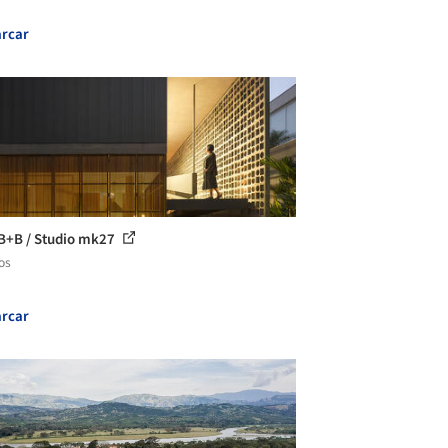
rcar
B+B / Studio mk27
os
rcar