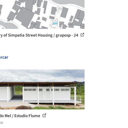
ry of Simpatia Street Housing / gruposp - 24
rcar
do Mel / Estudio Flume
os