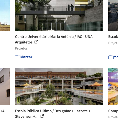
Centro Universitário Maria Antônia / IAC - UNA
Escol
Arquitetos
Projet
Projetos
Marcar
Ma
R+4
Escola Pública Ultimo / DesignInc + Lacoste +
Compl
Stevenson +...
Projet