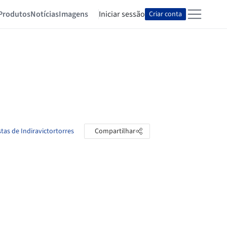
Produtos
Notícias
Imagens
Iniciar sessão
Criar conta
tas de Indiravictortorres
Compartilhar