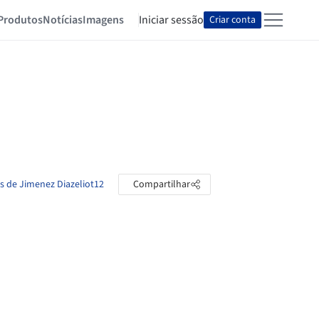
Produtos
Notícias
Imagens
Iniciar sessão
Criar conta
as de Jimenez Diazeliot12
Compartilhar