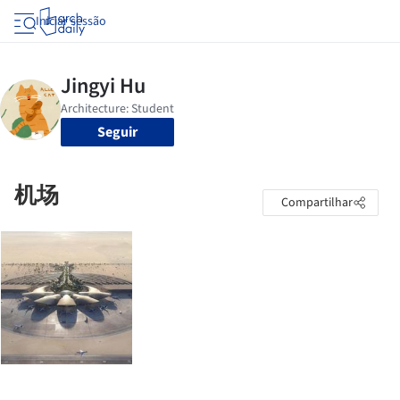
Iniciar sessão
Seguir
机场
Compartilhar