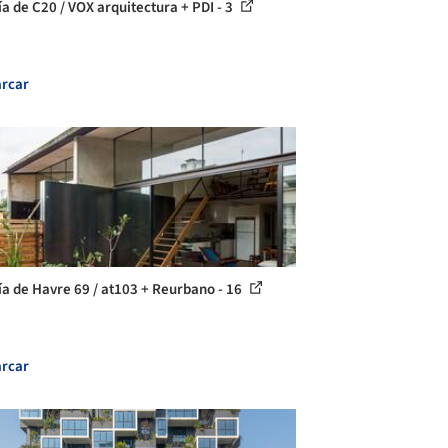
ía de C20 / VOX arquitectura + PDI - 3
rcar
ía de Havre 69 / at103 + Reurbano - 16
rcar