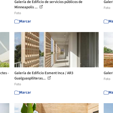
Galería de Edificio de servicios públicos de
Galer
Minneapolis ...
Foto
Foto
Marcar
Ma
ctes -
Galería de Edificio Esment Inca / AR3
Galer
Gualguasplliteras...
Foto
Foto
Marcar
Ma