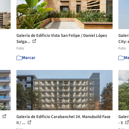
Galería de Edificio Vista San Felipe / Daniel López
Galer
Salga...
City: 
Foto
Foto
Marcar
Ma
7
Galería de Edificio Carabanchel 34. Manubuild Fase
Galer
II / ...
- 5