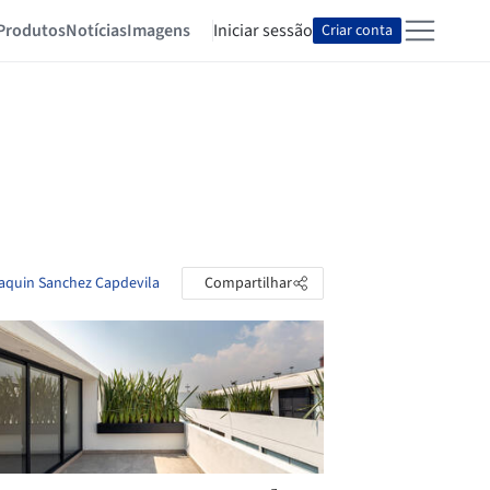
Produtos
Notícias
Imagens
Iniciar sessão
Criar conta
oaquin Sanchez Capdevila
Compartilhar