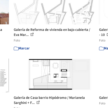
la
Galería de Reforma de vivienda en bajo cubierta /
Galer
Eva Mar...
- 10
Foto
Foto
Marcar
Ma
Galería de Casa barrio Hipódromo / Marianela
Galer
Sarghini + F...
Foto