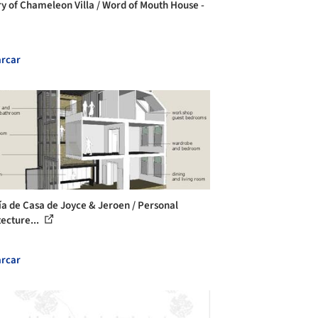
ry of Chameleon Villa / Word of Mouth House -
rcar
ía de Casa de Joyce & Jeroen / Personal
tecture...
rcar