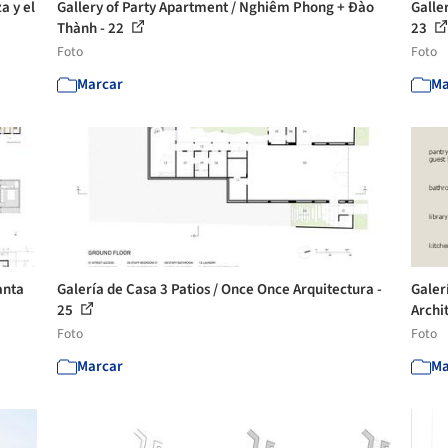
a y el
Gallery of Party Apartment / Nghiêm Phong + Đào
Galle
Thành - 22
23
Foto
Foto
Marcar
Ma
anta
Galería de Casa 3 Patios / Once Once Arquitectura -
Galer
25
Archi
Foto
Foto
Marcar
Ma