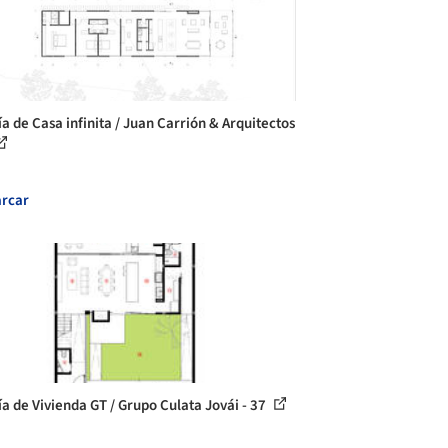
ía de Casa infinita / Juan Carrión & Arquitectos
rcar
ía de Vivienda GT / Grupo Culata Jovái - 37