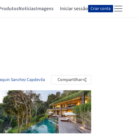
Produtos
Notícias
Imagens
Iniciar sessão
Criar conta
oaquin Sanchez Capdevila
Compartilhar