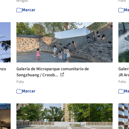
Artigos
Foto
Marcar
Ma
enzo
Galería de Microparque comunitario de
Galer
Songzhuang / Crossb...
JR Arc
Foto
Foto
Marcar
Ma