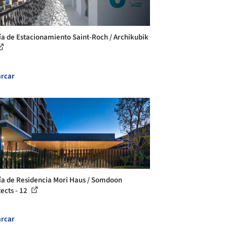
ía de Estacionamiento Saint-Roch / Archikubik
rcar
ía de Residencia Mori Haus / Somdoon
tects - 12
rcar