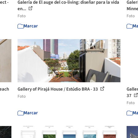
ect -
Galería de El auge del co-living: diseñar para la vida
Galerí
en...
Minne
Foto
Foto
Marcar
Ma
Reach
Gallery of Pirajá House / Estúdio BRA - 33
Galler
37
Foto
Foto
Marcar
Ma