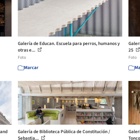
Galería de Educan. Escuela para perros, humanos y
Galer
otras e...
25
Foto
Foto
Marcar
Ma
rand
Galería de Biblioteca Pública de Constitución /
Galer
Sebastia...
Tonco