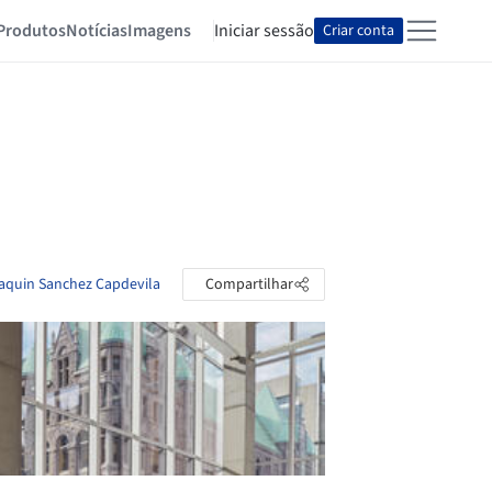
Produtos
Notícias
Imagens
Iniciar sessão
Criar conta
oaquin Sanchez Capdevila
Compartilhar