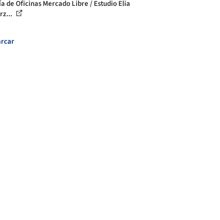
ía de Oficinas Mercado Libre / Estudio Elia
rz...
rcar