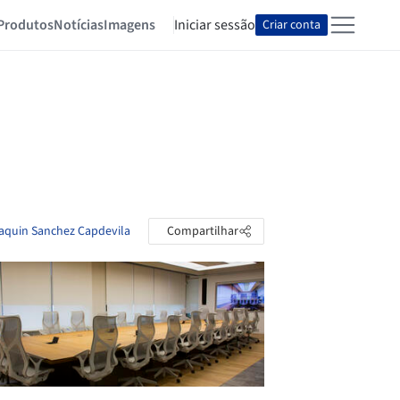
Produtos
Notícias
Imagens
Iniciar sessão
Criar conta
oaquin Sanchez Capdevila
Compartilhar