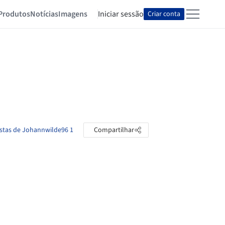
Produtos
Notícias
Imagens
Iniciar sessão
Criar conta
astas de Johannwilde96 1
Compartilhar