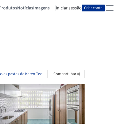
Produtos
Notícias
Imagens
Iniciar sessão
Criar conta
as as pastas de Karen Tez
Compartilhar