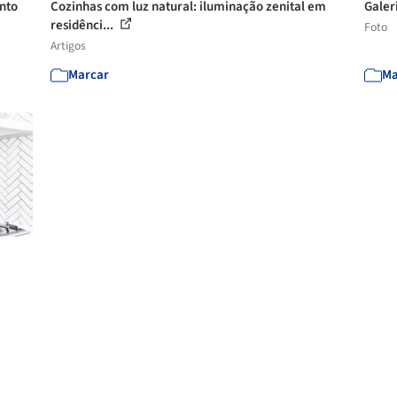
nto
Cozinhas com luz natural: iluminação zenital em
Galer
residênci...
Foto
Artigos
Marcar
Ma