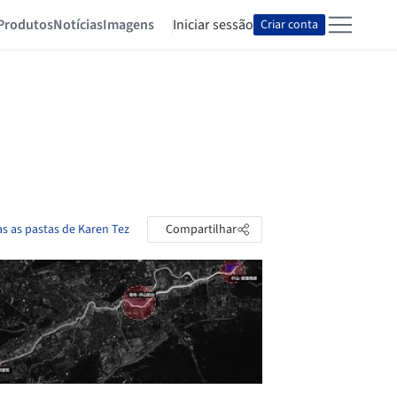
Produtos
Notícias
Imagens
Iniciar sessão
Criar conta
as as pastas de Karen Tez
Compartilhar