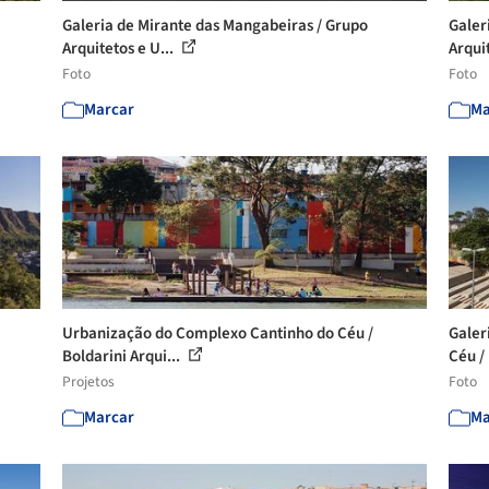
Galeria de Mirante das Mangabeiras / Grupo
Galer
Arquitetos e U...
Arquit
Foto
Foto
Marcar
Ma
Urbanização do Complexo Cantinho do Céu /
Galer
Boldarini Arqui...
Céu / 
Projetos
Foto
Marcar
Ma