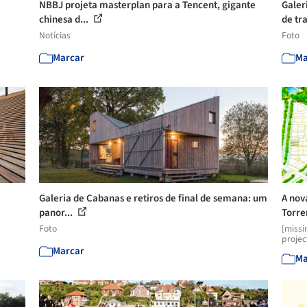
NBBJ projeta masterplan para a Tencent, gigante
Galer
chinesa d...
de tra
Notícias
Foto
Marcar
Ma
Galeria de Cabanas e retiros de final de semana: um
A nov
panor...
Torre
Foto
[missi
projec
Marcar
Ma