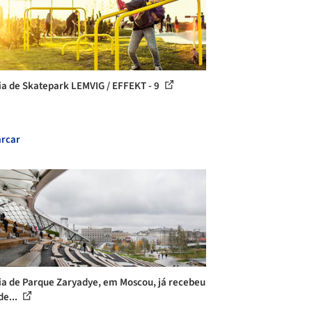
ia de Skatepark LEMVIG / EFFEKT - 9
rcar
ia de Parque Zaryadye, em Moscou, já recebeu
de...