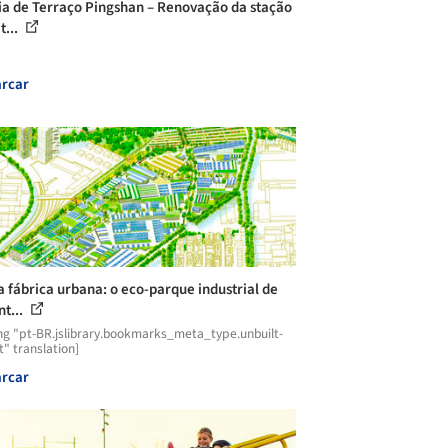
ia de Terraço Pingshan – Renovação da stação
t...
rcar
a fábrica urbana: o eco-parque industrial de
nt...
ng "pt-BR.jslibrary.bookmarks_meta_type.unbuilt-
t" translation]
rcar