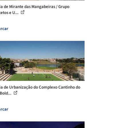
ia de Mirante das Mangabeiras / Grupo
etos e U...
rcar
ia de Urbanização do Complexo Cantinho do
Bold...
rcar