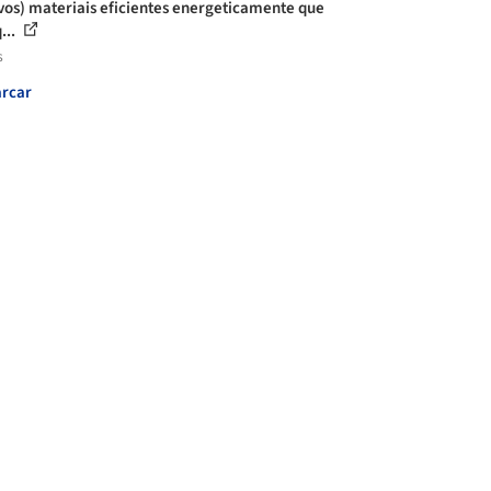
vos) materiais eficientes energeticamente que
...
s
rcar