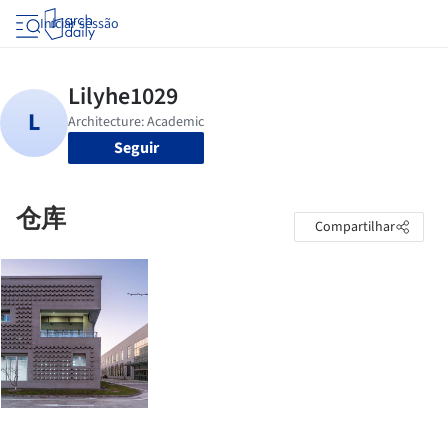
Iniciar sessão
Seguir
仓库
Compartilhar