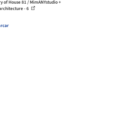
ry of House 81 / MimANYstudio +
rchitecture - 6
rcar