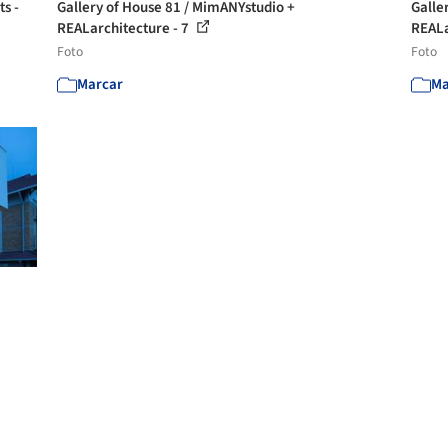
ts -
Gallery of House 81 / MimANYstudio +
Galle
REALarchitecture - 7
REALa
Foto
Foto
Marcar
Ma