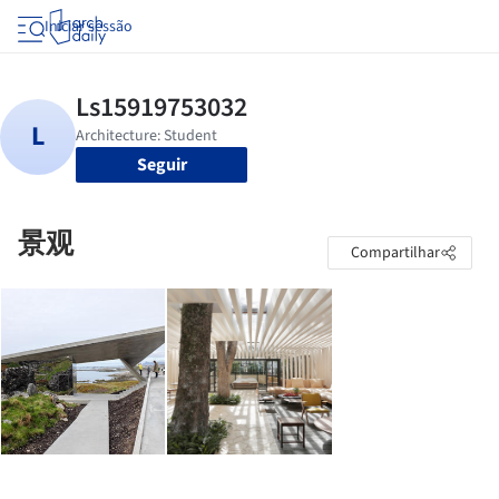
Iniciar sessão
Seguir
景观
Compartilhar