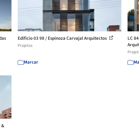
das
Edificio 03 98 / Espinoza Carvajal Arquitectos
LC 84
Arquit
Projetos
Projet
Marcar
Ma
r &