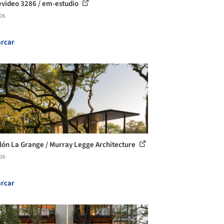
video 3286 / em-estudio
os
rcar
lón La Grange / Murray Legge Architecture
os
rcar