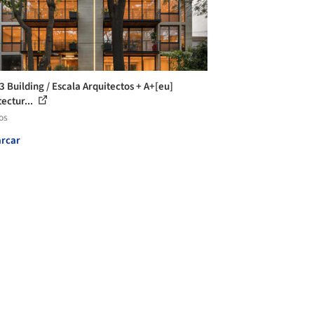
3 Building / Escala Arquitectos + A+[eu]
ectur...
os
rcar