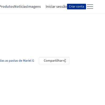
Produtos
Notícias
Imagens
Iniciar sessão
Criar conta
das as pastas de Mariel G
Compartilhar