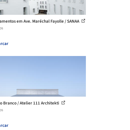
amentos em Ave. Maréchal Fayolle / SANAA
os
rcar
o Branco / Atelier 111 Architekti
os
rcar