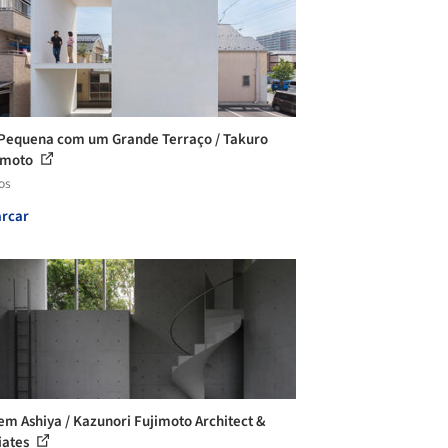
Pequena com um Grande Terraço / Takuro
moto
os
rcar
em Ashiya / Kazunori Fujimoto Architect &
iates