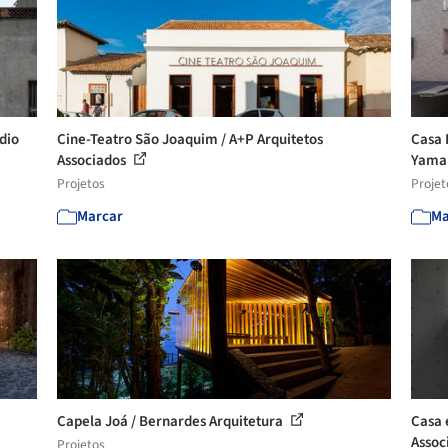
dio
Cine-Teatro São Joaquim / A+P Arquitetos
Casa 
Associados
Yama
Projetos
Projet
Marcar
Ma
Capela Joá / Bernardes Arquitetura
Casa 
Assoc
Projetos