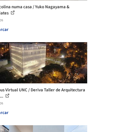
olina numa casa / Yuko Nagayama &
iates
os
rcar
s Virtual UNC / Deriva Taller de Arquitectura
...
os
rcar