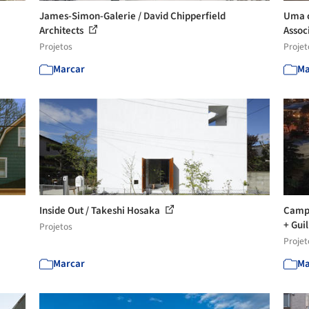
James-Simon-Galerie / David Chipperfield
Uma c
Architects
Assoc
Projetos
Projet
Marcar
Ma
Inside Out / Takeshi Hosaka
Campu
+ Guil
Projetos
Projet
Marcar
Ma