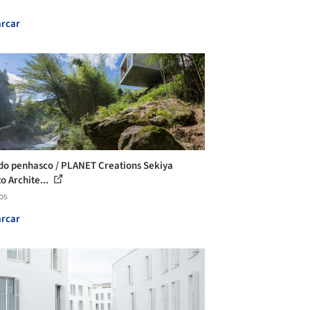
rcar
do penhasco / PLANET Creations Sekiya
o Archite...
os
rcar