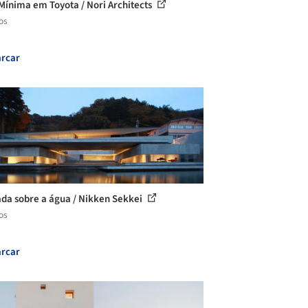
Mínima em Toyota / Nori Architects
os
rcar
da sobre a água / Nikken Sekkei
os
rcar