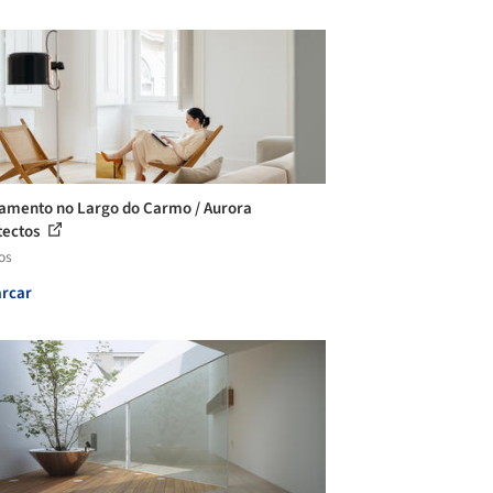
amento no Largo do Carmo / Aurora
tectos
os
rcar