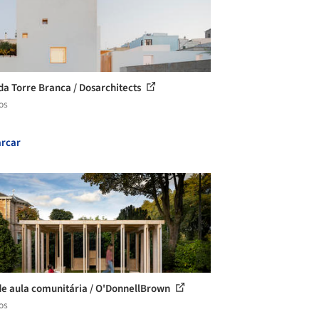
da Torre Branca / Dosarchitects
os
rcar
de aula comunitária / O'DonnellBrown
os