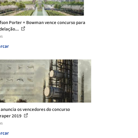
fson Porter + Bowman vence concurso para
elação...
as
rcar
 anuncia os vencedores do concurso
raper 2019
as
rcar