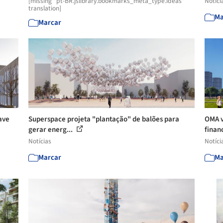
[missing "pt-BR.jslibrary.bookmarks_meta_type.ideas"
Notíci
translation]
Ma
Marcar
ave
Superspace projeta "plantação" de balões para
OMA v
gerar energ...
finan
Notícias
Notíci
Marcar
Ma