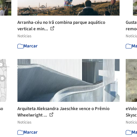
a
Arranha-céu no Irã combina parque aquático
Gusta
vertical e min...
remod
Notícias
Notíci
Marcar
Ma
so
Arquiteta Aleksandra Jaeschke vence o Prêmio
eVolo
Wheelwright ...
Skysc
Notícias
Notíci
Marcar
Ma