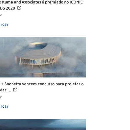
 Kuma and Associates é premiado no ICONIC
DS 2020
as
rcar
+ Snøhetta vencem concurso para projetar o
Mari...
as
rcar