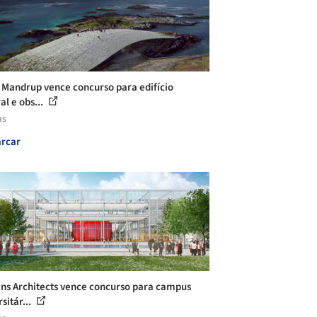
 Mandrup vence concurso para edifício
al e obs...
as
rcar
ns Architects vence concurso para campus
sitár...