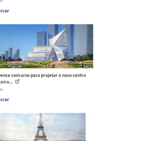
as
rcar
ence concurso para projetar o novo centro
ceiro...
as
rcar