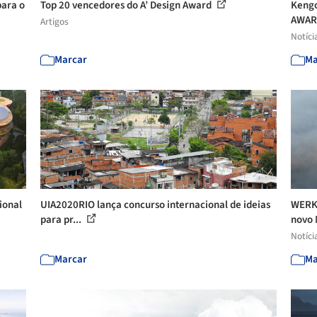
para o
Top 20 vencedores do A’ Design Award
Kengo
AWAR
Artigos
Notíci
Marcar
Ma
ional
UIA2020RIO lança concurso internacional de ideias
WERK 
para pr...
novo 
Notíci
Marcar
Ma