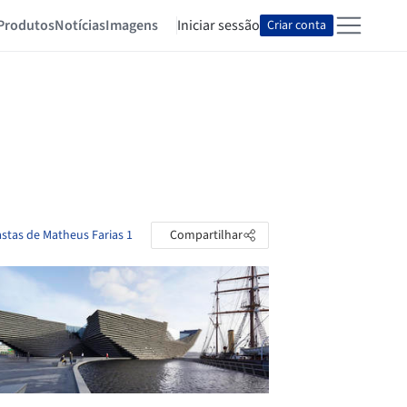
Produtos
Notícias
Imagens
Iniciar sessão
Criar conta
astas de Matheus Farias 1
Compartilhar