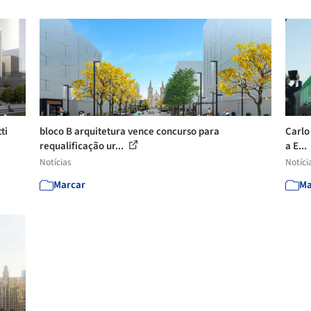
ti
bloco B arquitetura vence concurso para
Carlo
requalificação ur...
a E...
Notícias
Notíci
Marcar
Ma