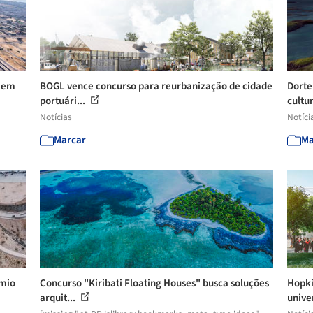
a em
BOGL vence concurso para reurbanização de cidade
Dorte
portuári...
cultur
Notícias
Notíci
Marcar
Ma
êmio
Concurso "Kiribati Floating Houses" busca soluções
Hopki
arquit...
univer