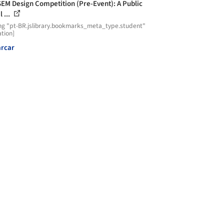
EM Design Competition (Pre-Event): A Public
l ...
ng "pt-BR.jslibrary.bookmarks_meta_type.student"
ation]
rcar