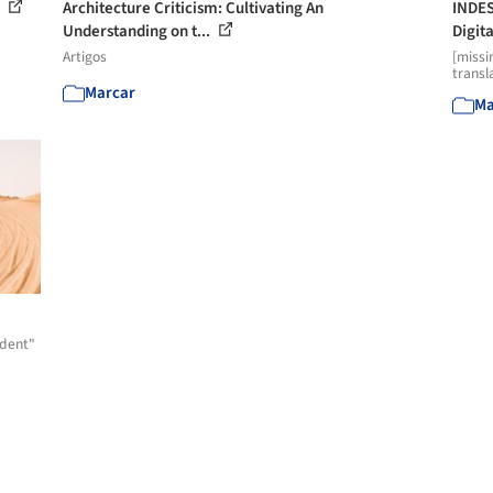
8
Architecture Criticism: Cultivating An
INDES
Understanding on t...
Digita
Artigos
[missi
transl
Marcar
Ma
udent"