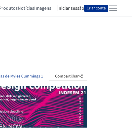
Produtos
Notícias
Imagens
Iniciar sessão
Criar conta
stas de Myles Cummings 1
Compartilhar